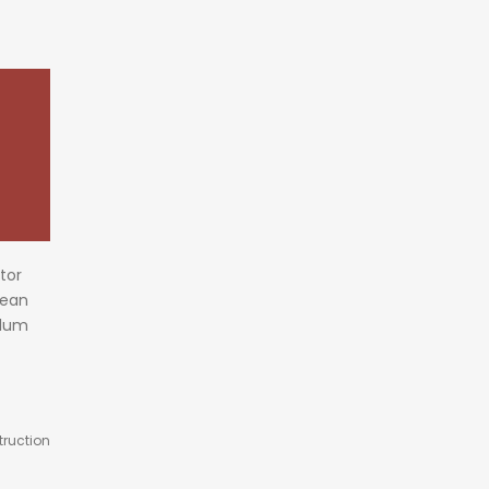
tor
nean
ulum
truction