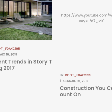
https://www.youtube.com/w
v=yYBfd7_Lcl0
T_F0AKC195
IO 16, 2018
nt Trends in Story T
ng 2017
BY
ROOT_F0AKC195
GENNAIO 16, 2018
Construction You C
ount On