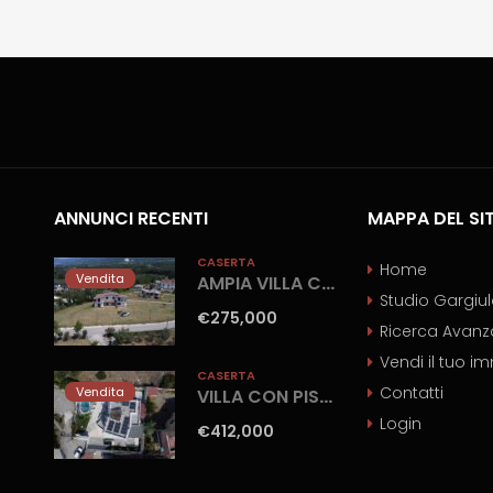
ANNUNCI RECENTI
MAPPA DEL SI
CASERTA
Home
Vendita
AMPIA VILLA CON GIARDINO Gioia Sannitica
Studio Gargiu
€275,000
Ricerca Avanz
Vendi il tuo i
CASERTA
Contatti
Vendita
VILLA CON PISCINA Castel Volturno-Parco Europa
Login
€412,000