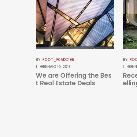
BY
ROOT_F0AKC195
BY
ROO
GENNAIO 16, 2018
GENNA
We are Offering the Bes
Rece
t Real Estate Deals
elli