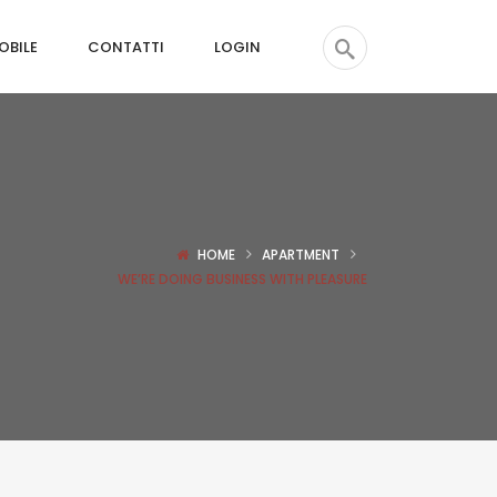
OBILE
CONTATTI
LOGIN
HOME
APARTMENT
WE’RE DOING BUSINESS WITH PLEASURE