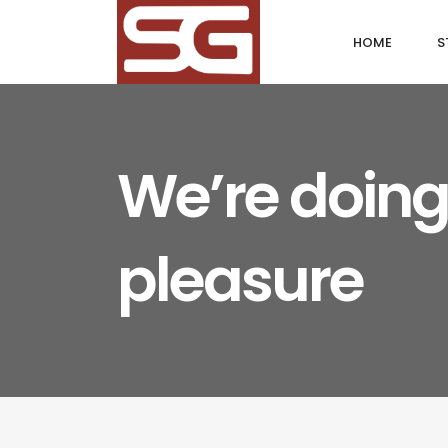
HOME
S
We’re doing
pleasure