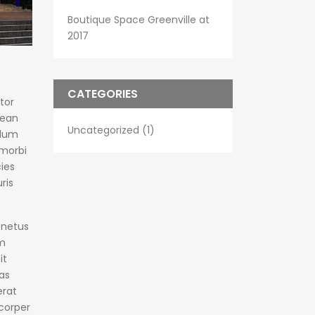
Boutique Space Greenville at
2017
CATEGORIES
tor
nean
Uncategorized (1)
ulum
 morbi
ies
ris
 netus
um
it
as
erat
mcorper