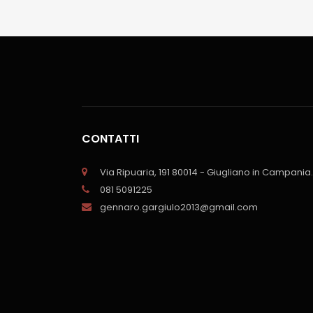
CONTATTI
Via Ripuaria, 191 80014 - Giugliano in Campania.
081 5091225
gennaro.gargiulo2013@gmail.com