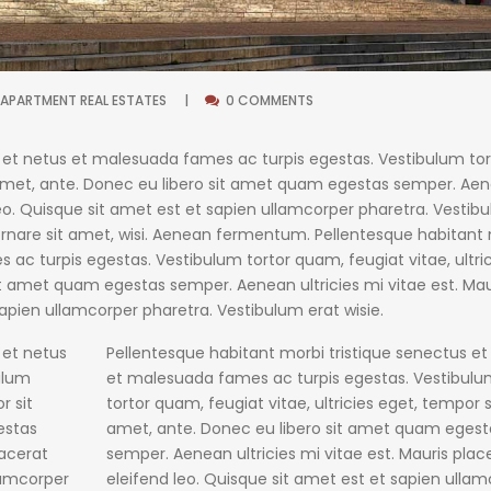
APARTMENT
REAL ESTATES
0 COMMENTS
s et netus et malesuada fames ac turpis egestas. Vestibulum tor
t amet, ante. Donec eu libero sit amet quam egestas semper. Ae
 leo. Quisque sit amet est et sapien ullamcorper pharetra. Vestib
rnare sit amet, wisi. Aenean fermentum. Pellentesque habitant
ac turpis egestas. Vestibulum tortor quam, feugiat vitae, ultric
it amet quam egestas semper. Aenean ultricies mi vitae est. Mau
sapien ullamcorper pharetra. Vestibulum erat wisie.
 et netus
Pellentesque habitant morbi tristique senectus et
ulum
et malesuada fames ac turpis egestas. Vestibul
r sit
tortor quam, feugiat vitae, ultricies eget, tempor s
estas
amet, ante. Donec eu libero sit amet quam egest
lacerat
semper. Aenean ultricies mi vitae est. Mauris plac
lamcorper
eleifend leo. Quisque sit amet est et sapien ulla