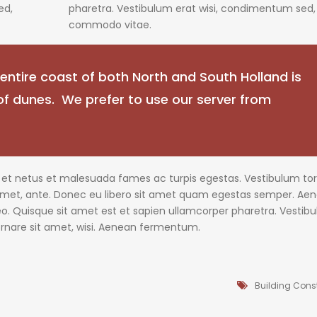
ed,
pharetra. Vestibulum erat wisi, condimentum sed,
commodo vitae.
ntire coast of both North and South Holland is
 of dunes. We prefer to use our server from
s et netus et malesuada fames ac turpis egestas. Vestibulum tor
t amet, ante. Donec eu libero sit amet quam egestas semper. Ae
 leo. Quisque sit amet est et sapien ullamcorper pharetra. Vestib
rnare sit amet, wisi. Aenean fermentum.
Building Cons