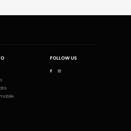
TO
FOLLOW US
lo
ata
mmobile