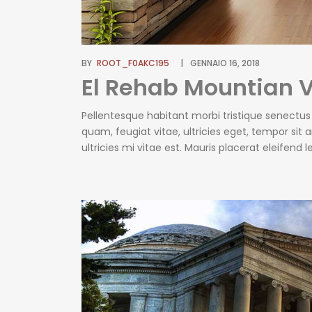
BY
ROOT_F0AKC195
GENNAIO 16, 2018
El Rehab Mountian 
Pellentesque habitant morbi tristique senectu
quam, feugiat vitae, ultricies eget, tempor si
ultricies mi vitae est. Mauris placerat eleifend
erat wisi, condimentum sed, commodo [...]