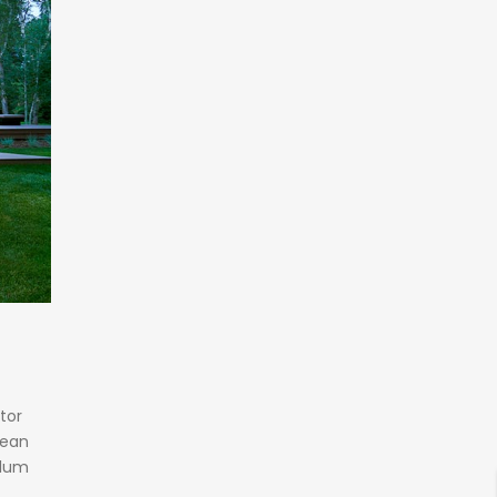
tor
nean
ulum