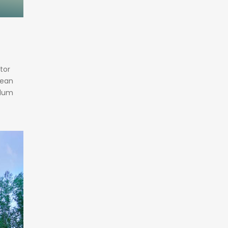
tor
nean
ulum