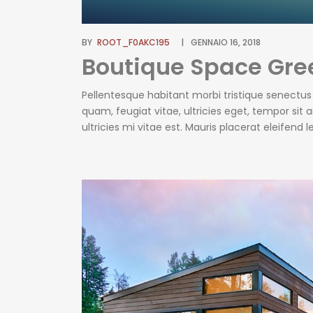
BY
ROOT_F0AKC195
GENNAIO 16, 2018
Boutique Space Gree
Pellentesque habitant morbi tristique senectu
quam, feugiat vitae, ultricies eget, tempor si
ultricies mi vitae est. Mauris placerat eleifend
erat wisi, condimentum sed, commodo [...]