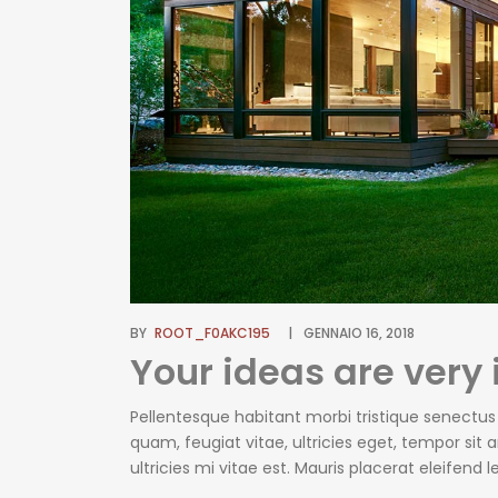
BY
ROOT_F0AKC195
GENNAIO 16, 2018
Your ideas are very
Pellentesque habitant morbi tristique senectu
quam, feugiat vitae, ultricies eget, tempor si
ultricies mi vitae est. Mauris placerat eleifend
erat wisi, condimentum sed, commodo [...]