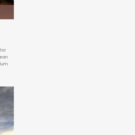
tor
nean
ulum