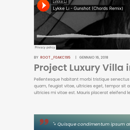
BY
ROOT_F0AKC195
GENNAIO 16, 2018
Project Luxury Villa 
Pellentesque habitant morbi tristique senectu
quam, feugiat vitae, ultricies eget, tempor si
ultricies mi vitae est. Mauris placerat eleifend
erat wisi, condimentum sed, commodo [...]
"« Quisque condimentum ipsum at vel