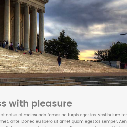
s with pleasure
s et netus et malesuada fames ac turpis egestas. Vestibulum tor
t amet, ante. Donec eu libero sit amet quam egestas semper. Ae