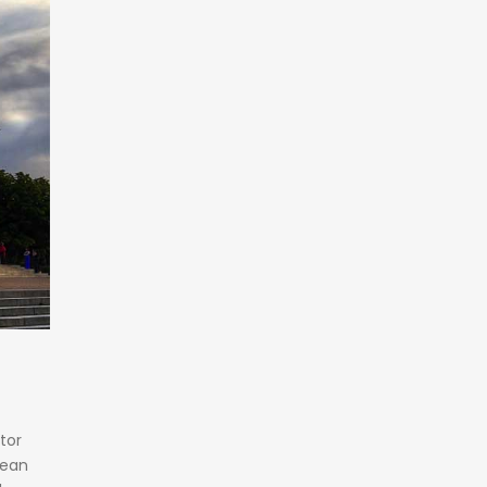
tor
nean