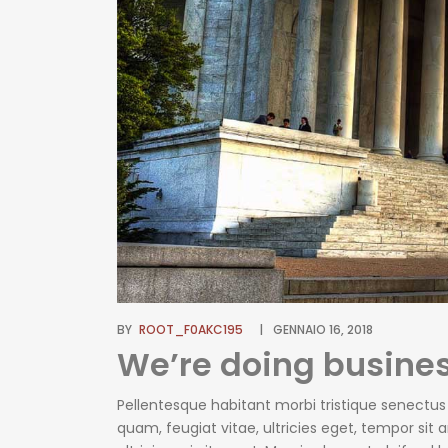
BY
ROOT_F0AKC195
GENNAIO 16, 2018
We’re doing busines
Pellentesque habitant morbi tristique senectu
quam, feugiat vitae, ultricies eget, tempor si