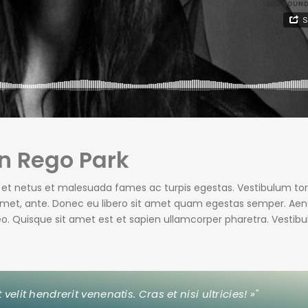
in Rego Park
s et netus et malesuada fames ac turpis egestas. Vestibulum tor
t amet, ante. Donec eu libero sit amet quam egestas semper. Ae
 leo. Quisque sit amet est et sapien ullamcorper pharetra. Vestib
it hendrerit venenatis. Cras et nisi ultricies! »"