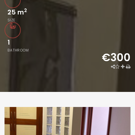
2
25
m
SIZE
1
BATHROOM
€300