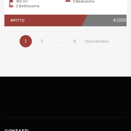
2
160 m
3 Bedrooms
2 Bathrooms
€1,600
AFFITTO
1
2
…
6
Successivo