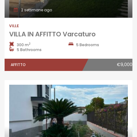
2 settimane ago
VILLE
VILLA IN AFFITTO Varcaturo
2
300 m
5 Bedrooms
5 Bathrooms
€9,000
AFFITTO