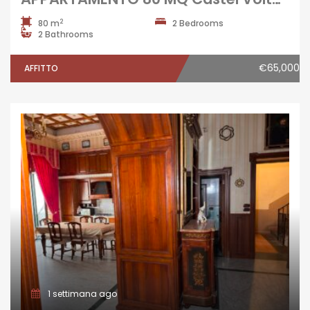
2
80 m
2 Bedrooms
2 Bathrooms
€65,000
AFFITTO
1 settimana ago