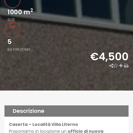
2
1000
m
SIZE
5
BATHROOMS
€4,500
Descrizione
Caserta – Località Villa Literno
Proponiamo in locazione un
ufficio di nuova