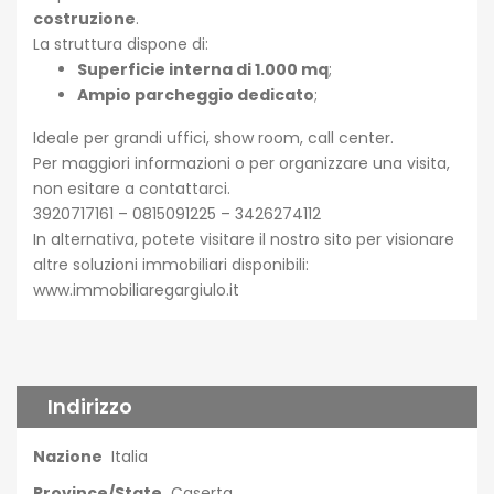
costruzione
.
La struttura dispone di:
Superficie interna di 1.000 mq
;
Ampio parcheggio dedicato
;
Ideale per grandi uffici, show room, call center.
Per maggiori informazioni o per organizzare una visita,
non esitare a contattarci.
3920717161 – 0815091225 – 3426274112
In alternativa, potete visitare il nostro sito per visionare
altre soluzioni immobiliari disponibili:
www.immobiliaregargiulo.it
Indirizzo
Nazione
Italia
Province/State
Caserta