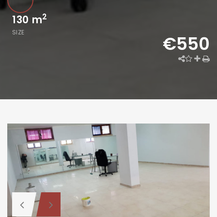
2
130
m
SIZE
€550