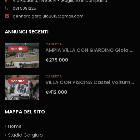
Via Ripuaria, 191 80014 - Giugliano in Campania.
081 5091225
gennaro.gargiulo2013@gmail.com
ANNUNCI RECENTI
CASERTA
Vendita
AMPIA VILLA CON GIARDINO Gioia Sannitica
€275,000
CASERTA
Vendita
VILLA CON PISCINA Castel Volturno-Parco Europa
€412,000
MAPPA DEL SITO
Home
Studio Gargiulo