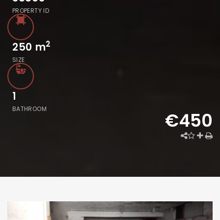
PROPERTY ID
2
250
m
SIZE
1
BATHROOM
€450