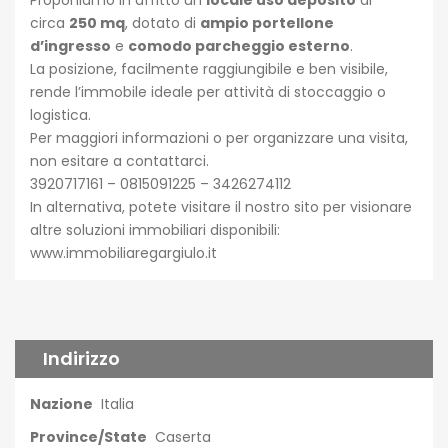
Proponiamo in affitto un
locale uso deposito
di
circa
250 mq
, dotato di
ampio portellone
d’ingresso
e
comodo parcheggio esterno
.
La posizione, facilmente raggiungibile e ben visibile,
rende l’immobile ideale per attività di stoccaggio o
logistica.
Per maggiori informazioni o per organizzare una visita,
non esitare a contattarci.
3920717161 – 0815091225 – 3426274112
In alternativa, potete visitare il nostro sito per visionare
altre soluzioni immobiliari disponibili:
www.immobiliaregargiulo.it
Indirizzo
Nazione
Italia
Province/State
Caserta