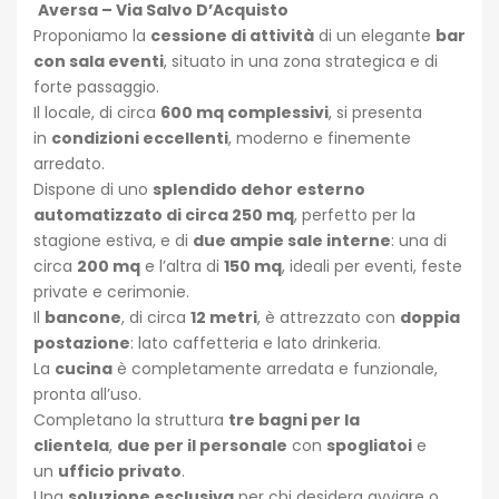
Aversa – Via Salvo D’Acquisto
Proponiamo la
cessione di attività
di un elegante
bar
con sala eventi
, situato in una zona strategica e di
forte passaggio.
Il locale, di circa
600 mq complessivi
, si presenta
in
condizioni eccellenti
, moderno e finemente
arredato.
Dispone di uno
splendido dehor esterno
automatizzato di circa 250 mq
, perfetto per la
stagione estiva, e di
due ampie sale interne
: una di
circa
200 mq
e l’altra di
150 mq
, ideali per eventi, feste
private e cerimonie.
Il
bancone
, di circa
12 metri
, è attrezzato con
doppia
postazione
: lato caffetteria e lato drinkeria.
La
cucina
è completamente arredata e funzionale,
pronta all’uso.
Completano la struttura
tre bagni per la
clientela
,
due per il personale
con
spogliatoi
e
un
ufficio privato
.
Una
soluzione esclusiva
per chi desidera avviare o