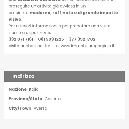
proseguire un’attività già avviata in un
ambiente
moderno, raffinato e di grande impatto
visivo
.
Per ulteriori informazioni o per prenotare una visita,
siamo a disposizione.
392 071 7161
–
081 509 1225
–
377 352 1702
Visita anche il nostro sito:
www.immobiliaregargiulo.it
Indirizzo
Nazione
Italia
Province/State
Caserta
City/Town
Aversa