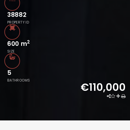
38882
PROPERTY ID
2
600
m
SIZE
5
BATHROOMS
€110,000