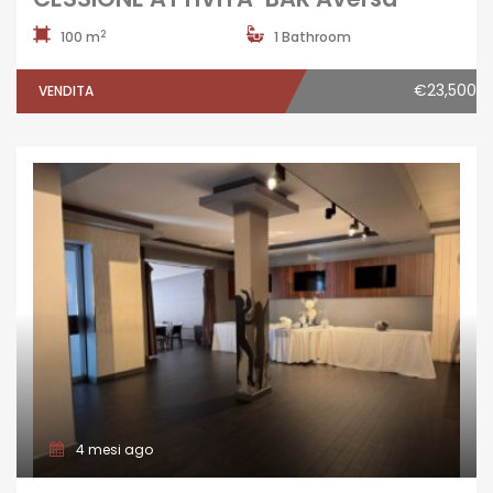
2
100 m
1 Bathroom
€23,500
VENDITA
4 mesi ago