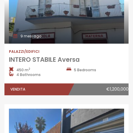
9 mesi ago
PALAZZI/EDIFICI
INTERO STABILE Aversa
2
450 m
5 Bedrooms
4 Bathrooms
€1,200,000
VENDITA