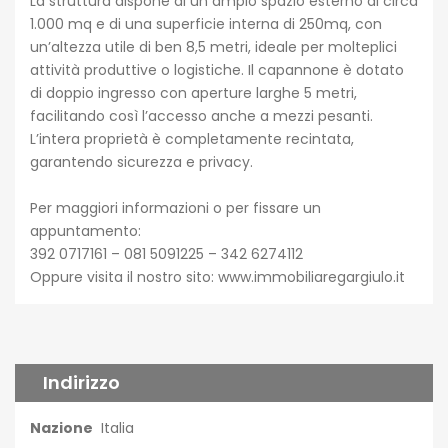
La struttura dispone di un ampio spazio esterno di circa
1.000 mq e di una superficie interna di 250mq, con
un’altezza utile di ben 8,5 metri, ideale per molteplici
attività produttive o logistiche. Il capannone è dotato
di doppio ingresso con aperture larghe 5 metri,
facilitando così l’accesso anche a mezzi pesanti.
L’intera proprietà è completamente recintata,
garantendo sicurezza e privacy.
Per maggiori informazioni o per fissare un
appuntamento:
392 0717161 – 081 5091225 – 342 6274112
Oppure visita il nostro sito:
www.immobiliaregargiulo.it
Indirizzo
Nazione
Italia