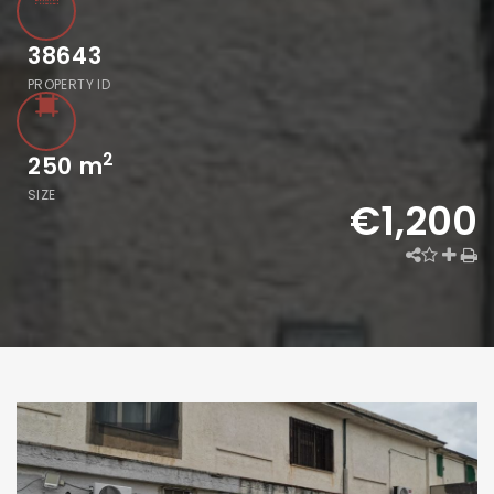
38643
PROPERTY ID
2
250
m
SIZE
€1,200