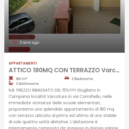
FEATURED
3 anni ago
AFFARE
APPARTAMENTI
ATTICO 180MQ CON TERRAZZO Varcaturo-Via Carrafiello
2
180 m
2 Bedrooms
2 Bathrooms
N.B. PREZZO RIBASSATO DEL 15%!!!!!! Giugliano in
Campania località Varcaturo in via Carrafiello, nelle
immediate vicinanze delle scuole elementari,
proponiamo uno splendido appartamento di 180 mq
con terrazzo ubicato al primo ed ultimo di uno stabile
di sole quattro unità abitative. L’abitazione è
internamente composta da: ingresso in doppio salone