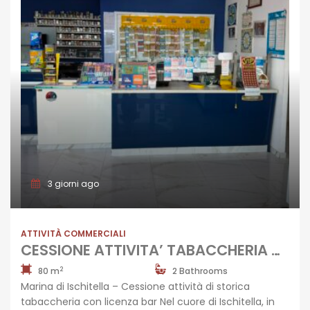
3 giorni ago
ATTIVITÀ COMMERCIALI
CESSIONE ATTIVITA’ TABACCHERIA Marina Di Ischitella-Domitiana
2
80 m
2 Bathrooms
Marina di Ischitella – Cessione attività di storica
tabaccheria con licenza bar Nel cuore di Ischitella, in