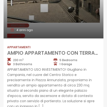
FEATURED
4 anni ago
AFFARE
APPARTAMENTI
AMPIO APPARTAMENTO CON TERRAZZO Giugliano Centro-Piazza Annunziata R37858
2
230 m
5 Bedrooms
3 Bathrooms
1 Garage
APPARTAMENTO USO INVESTIMENTO! Giugliano in
Campania, nel cuore del Centro Storico e
precisamente in Piazza Annunziata, proponiamo in
vendita un ampio appartamento di circa 230 mq
situato al secondo piano di un elegante palazzo
d’epoca, servito da ascensore e dotato di contesto
privato con servizio di portierato. La soluzione si apre
con un ingresso in […]