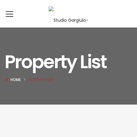
Property List
HOME
PROPERTY LIST