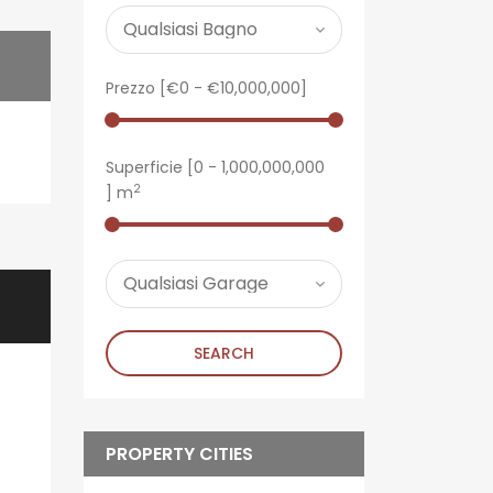
Prezzo [
€0
-
€10,000,000
]
Superficie [
0
-
1,000,000,000
2
] m
SEARCH
PROPERTY CITIES