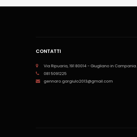
CONTATTI
Via Ripuaria, 191 80014 - Giugliano in Campania.
081 5091225
gennaro.gargiulo2013@gmail.com