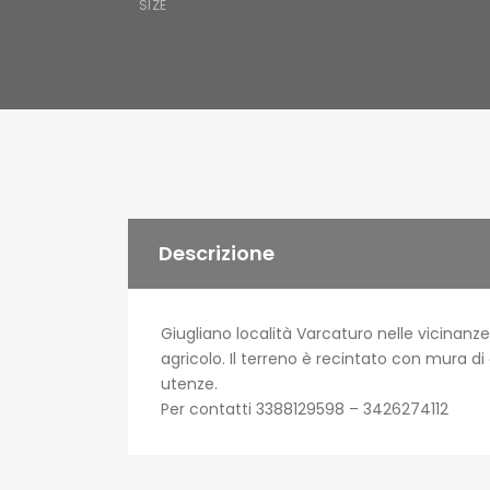
SIZE
Descrizione
Giugliano località Varcaturo nelle vicinanz
agricolo. Il terreno è recintato con mura di
utenze.
Per contatti 3388129598 – 3426274112