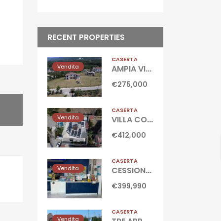
RECENT PROPERTIES
CASERTA
Vendita
AMPIA VILLA CON GIARDINO Gioia Sannitica
€275,000
CASERTA
Vendita
VILLA CON PISCINA Castel Volturno-Parco Europa
€412,000
CASERTA
Vendita
CESSIONE ATTIVITA’ TABACCHERIA Marina Di Ischitella-Domitiana
€399,990
CASERTA
Vendita