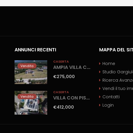
ANNUNCI RECENTI
MAPPA DEL SI
CASERTA
Home
Vendita
AMPIA VILLA CON GIARDINO Gioia Sannitica
Studio Gargiu
€275,000
Ricerca Avanz
Vendi il tuo i
CASERTA
Contatti
Vendita
VILLA CON PISCINA Castel Volturno-Parco Europa
Login
€412,000