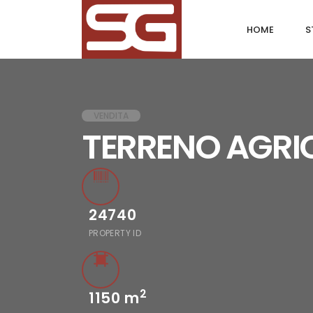
HOME
S
VENDITA
TERRENO AGRI
24740
PROPERTY ID
2
1150
m