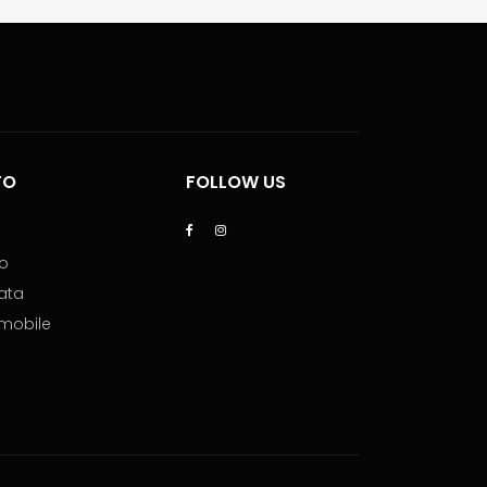
TO
FOLLOW US
lo
ata
mmobile