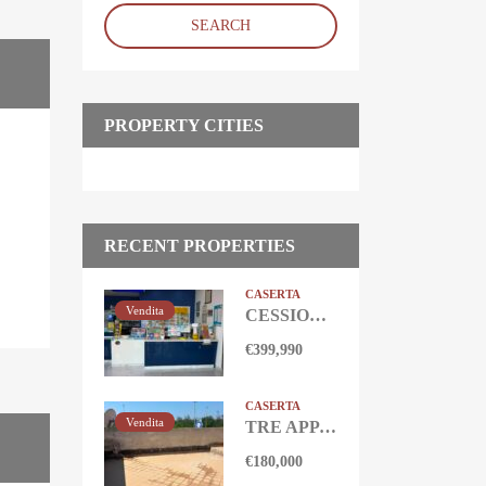
SEARCH
PROPERTY CITIES
RECENT PROPERTIES
CASERTA
Vendita
CESSIONE ATTIVITA’ TABACCHERIA Marina Di Ischitella-Domitiana
€399,990
CASERTA
Vendita
TRE APPARTAMENTI CON TERRAZZO Castel Volturno-Domitiana
€180,000