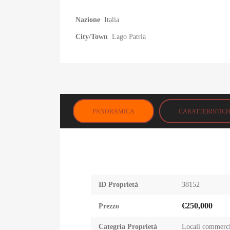
Nazione
Italia
City/Town
Lago Patria
PANORAMICA
CARATTERISTIC
ID Proprietà
38152
€250,000
Prezzo
Categria Proprietà
Locali commerci