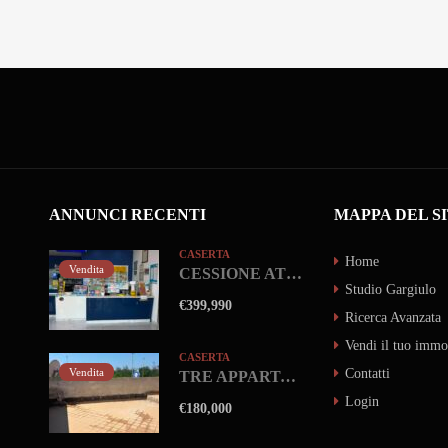
ANNUNCI RECENTI
MAPPA DEL S
CASERTA
Home
Vendita
CESSIONE ATTIVITA’ TABACCHERIA Marina Di Ischitella-Domitiana
Studio Gargiulo
€399,990
Ricerca Avanzata
Vendi il tuo immo
CASERTA
Vendita
Contatti
TRE APPARTAMENTI CON TERRAZZO Castel Volturno-Domitiana
Login
€180,000