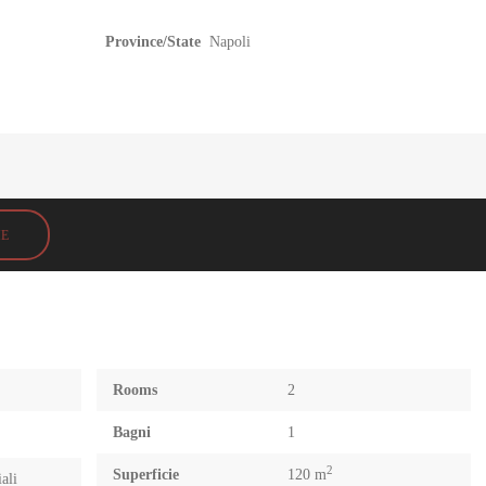
Province/State
Napoli
HE
Rooms
2
Bagni
1
2
Superficie
120 m
ali