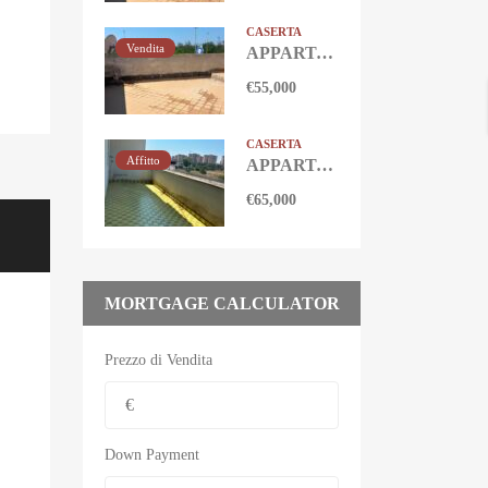
CASERTA
Vendita
APPARTAMENTO 50 MQ CON TERRAZZO Castel Volturno-Domitiana
€55,000
CASERTA
Affitto
APPARTAMENTO 80 MQ Castel Volturno
€65,000
MORTGAGE CALCULATOR
Prezzo di Vendita
Down Payment