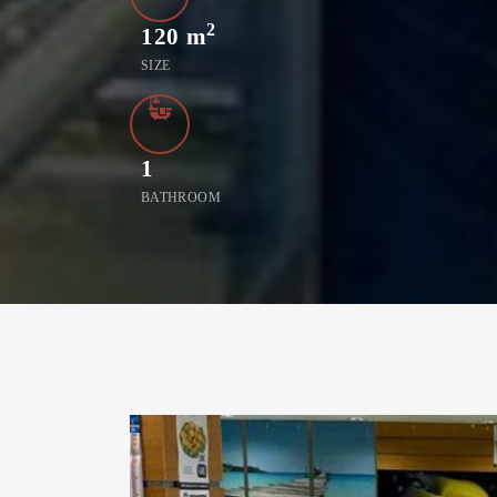
2
120
m
SIZE
1
BATHROOM