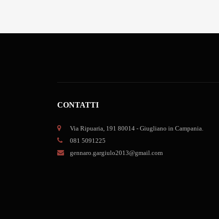
CONTATTI
Via Ripuaria, 191 80014 - Giugliano in Campania.
081 5091225
gennaro.gargiulo2013@gmail.com