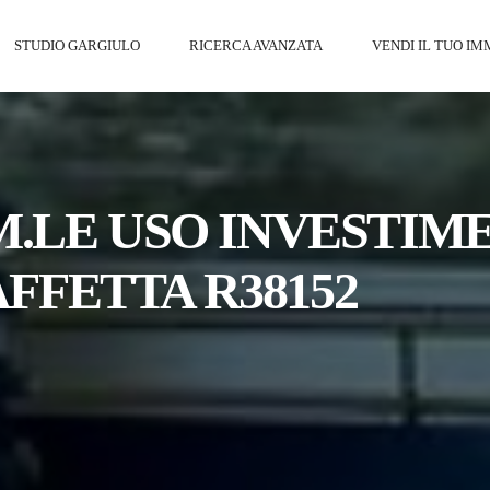
STUDIO GARGIULO
RICERCA AVANZATA
VENDI IL TUO I
.LE USO INVESTIM
AFFETTA R38152