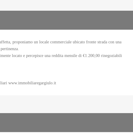
affetta, proponiamo un locale commerciale ubicato fronte strada con una
 pertinenza.
ualmente locato e percepisce una reddita mensile di €1.200,00 rinegoziabili
biliari www.immobiliaregargiulo.it