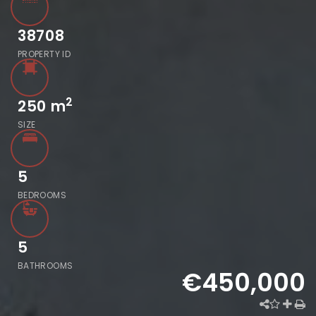
38708
PROPERTY ID
2
250
m
SIZE
5
BEDROOMS
5
BATHROOMS
€450,000