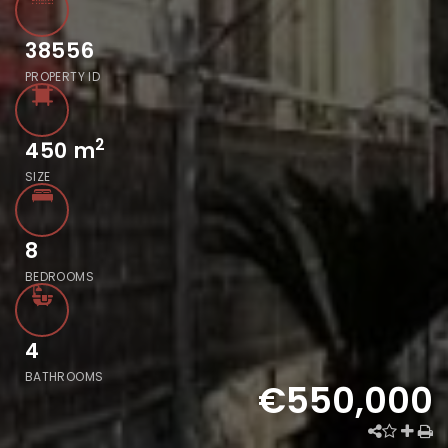
38556
PROPERTY ID
2
450
m
SIZE
8
BEDROOMS
4
BATHROOMS
€550,000