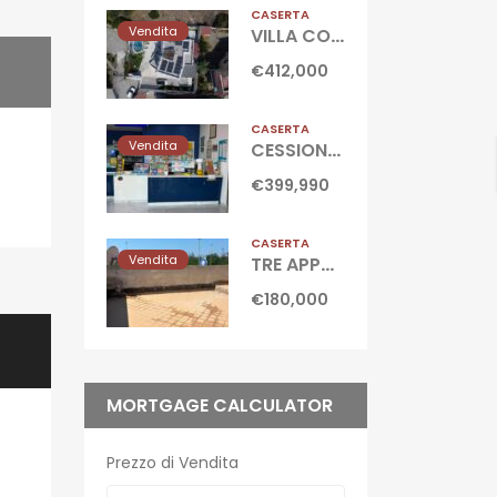
CASERTA
Vendita
VILLA CON PISCINA Castel Volturno-Parco Europa
€412,000
CASERTA
Vendita
CESSIONE ATTIVITA’ TABACCHERIA Marina Di Ischitella-Domitiana
€399,990
CASERTA
Vendita
TRE APPARTAMENTI CON TERRAZZO Castel Volturno-Domitiana
€180,000
MORTGAGE CALCULATOR
Prezzo di Vendita