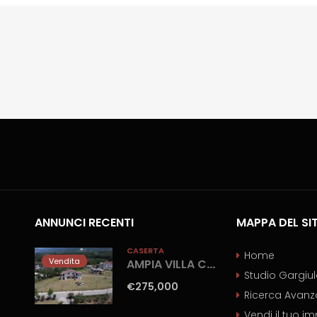
ANNUNCI RECENTI
MAPPA DEL SI
CASERTA
Home
Vendita
AMPIA VILLA CON GIARDINO Gioia Sannitica
Studio Gargiu
€275,000
Ricerca Avanz
Vendi il tuo i