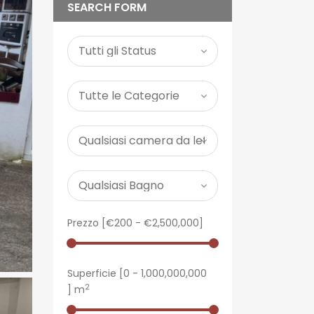
SEARCH FORM
Prezzo [
€200
-
€2,500,000
]
Superficie [
0
-
1,000,000,000
2
] m