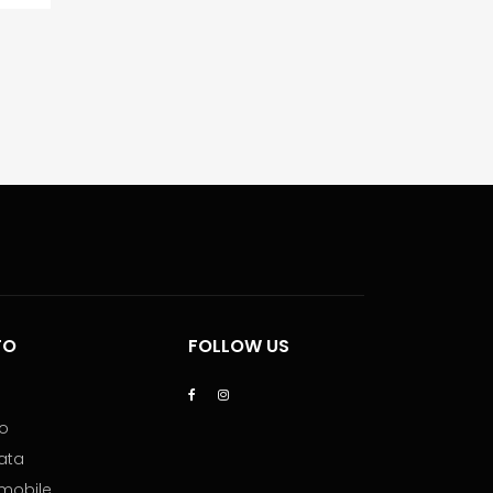
TO
FOLLOW US
lo
ata
mmobile