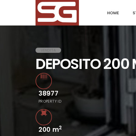
HOME
S
VENDITA
DEPOSITO 200 
38977
PROPERTY ID
2
200
m