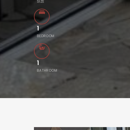
SIZE
1
BEDROOM
1
BATHROOM