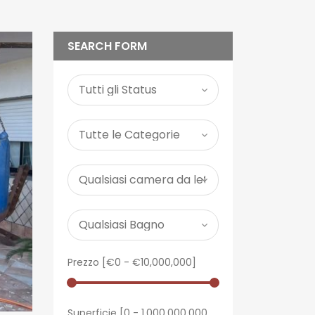
SEARCH FORM
Prezzo [
€0
-
€10,000,000
]
Superficie [
0
-
1,000,000,000