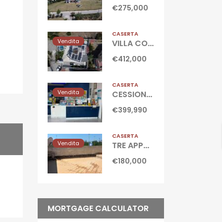
€275,000
CASERTA
Vendita
VILLA CON PISCINA Castel Volturno-Parco Europa
€412,000
CASERTA
Vendita
CESSIONE ATTIVITA’ TABACCHERIA Marina Di Ischitella-Domitiana
€399,990
CASERTA
Vendita
TRE APPARTAMENTI CON TERRAZZO Castel Volturno-Domitiana
€180,000
MORTGAGE CALCULATOR