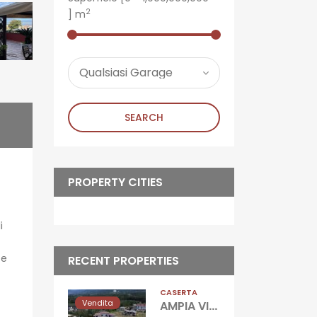
2
] m
SEARCH
PROPERTY CITIES
i
 e
RECENT PROPERTIES
CASERTA
Vendita
AMPIA VILLA CON GIARDINO Gioia Sannitica