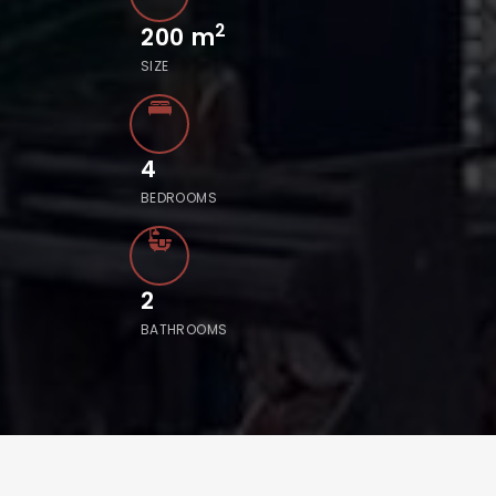
2
200
m
SIZE
4
BEDROOMS
2
BATHROOMS