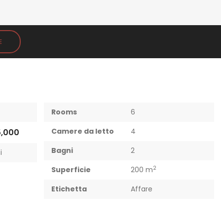
E
Rooms
6
Camere da letto
4
,000
Bagni
2
i
2
Superficie
200 m
Etichetta
Affare