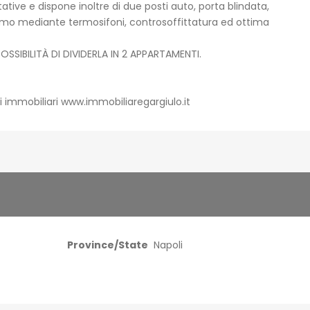
ative e dispone inoltre di due posti auto, porta blindata,
mo mediante termosifoni, controsoffittatura ed ottima
SIBILITÀ DI DIVIDERLA IN 2 APPARTAMENTI.
oni immobiliari www.immobiliaregargiulo.it
Province/State
Napoli