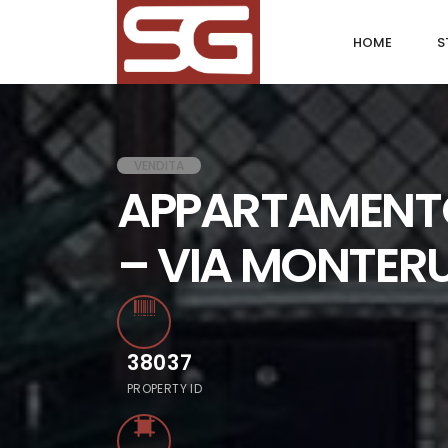
HOME
S
VENDITA
APPARTAMENTO
– VIA MONTER
38037
PROPERTY ID