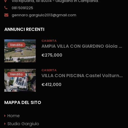
Via Ripuaria, 191 80014 - Giugliano in Campania.
081 5091225
gennaro.gargiulo2013@gmail.com
ANNUNCI RECENTI
CASERTA
Vendita
AMPIA VILLA CON GIARDINO Gioia Sannitica
€275,000
CASERTA
Vendita
VILLA CON PISCINA Castel Volturno-Parco Europa
€412,000
MAPPA DEL SITO
Home
Studio Gargiulo