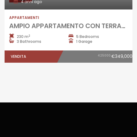
4 anni ago
APPARTAMENTI
AMPIO APPARTAMENTO CON TERRAZZO Giugliano Centro-Piazza Annunziata R37858
2
230 m
5 Bedrooms
3 Bathrooms
1 Garage
425000
€349,000
VENDITA