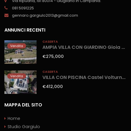
Via Ripuaria, 191 80014 - Giugliano in Campania.
081 5091225
gennaro.gargiulo2013@gmail.com
ANNUNCI RECENTI
CASERTA
Vendita
AMPIA VILLA CON GIARDINO Gioia Sannitica
€275,000
CASERTA
Vendita
VILLA CON PISCINA Castel Volturno-Parco Europa
€412,000
MAPPA DEL SITO
Home
Studio Gargiulo