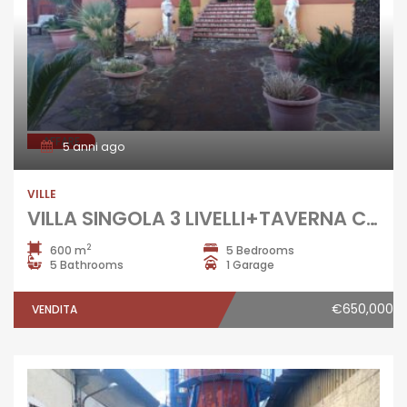
AFFARE
5 anni ago
VILLE
VILLA SINGOLA 3 LIVELLI+TAVERNA CON AMPIO GIARDINO Lago Patria Rif 35627
2
600 m
5 Bedrooms
5 Bathrooms
1 Garage
€650,000
VENDITA