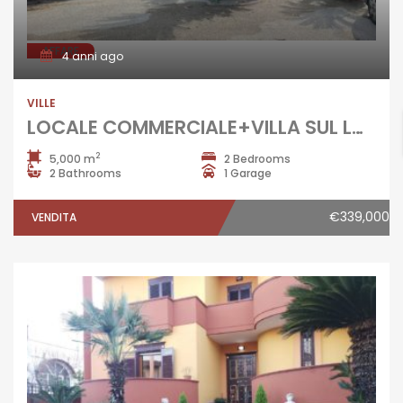
AFFARE
4 anni ago
VILLE
LOCALE COMMERCIALE+VILLA SUL LAGO LAGO PATRIA rif.37843
2
5,000 m
2 Bedrooms
2 Bathrooms
1 Garage
€339,000
VENDITA