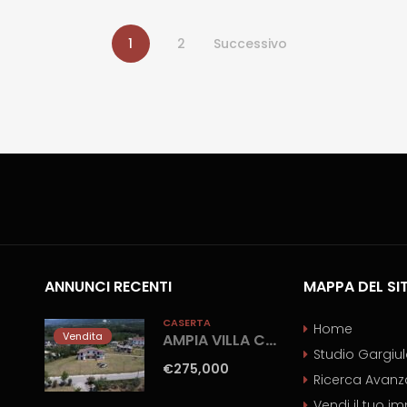
1
2
Successivo
ANNUNCI RECENTI
MAPPA DEL SI
CASERTA
Home
Vendita
AMPIA VILLA CON GIARDINO Gioia Sannitica
Studio Gargiu
€275,000
Ricerca Avanz
Vendi il tuo i