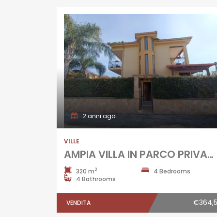
2 anni ago
VILLE
AMPIA VILLA IN PARCO PRIVATO Varcaturo-Zona Centralissima
2
320 m
4 Bedrooms
4 Bathrooms
€364,
VENDITA