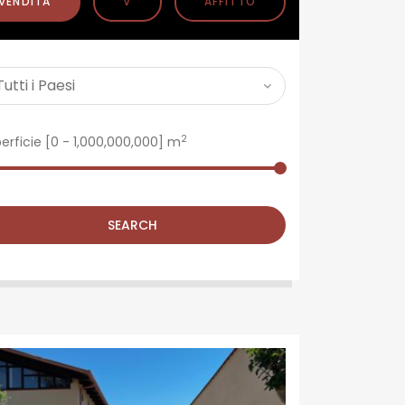
VENDITA
V
AFFITTO
2
erficie [
0
-
1,000,000,000
] m
SEARCH