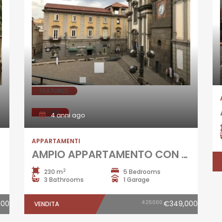
FEATURED
AFFARE
4 anni ago
APPARTAMENTI
AMPIO APPARTAMENTO CON TERRAZZO Giugliano Centro-Piazza Annunziata R37858
2
230 m
5 Bedrooms
3 Bathrooms
1 Garage
000
425000
€349,000
VENDITA