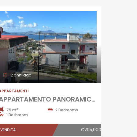
2 anni ago
APPARTAMENTI
APPARTAMENTO PANORAMICO Pozzuoli-Via Coste D’Agnano
2
75 m
2 Bedrooms
1 Bathroom
€205,000
VENDITA