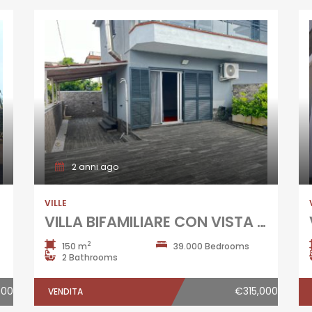
2 anni ago
VILLE
VILLA BIFAMILIARE CON VISTA LAGO Lago Patria
2
150 m
39.000 Bedrooms
2 Bathrooms
500
€315,000
VENDITA