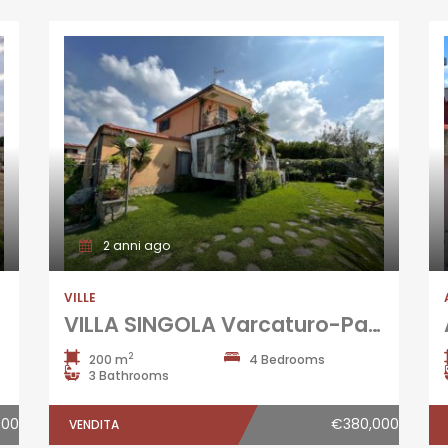
2 anni ago
VILLE
VILLA SINGOLA Varcaturo-Parco Noce
2
200 m
4 Bedrooms
3 Bathrooms
000
€380,000
VENDITA