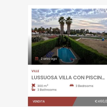
2 anni ago
VILLE
LUSSUOSA VILLA CON PISCINA IN PARCO Varcaturo
2
300 m
3 Bedrooms
3 Bathrooms
€460,
VENDITA