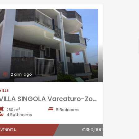
2 anni ago
VILLE
VILLA SINGOLA Varcaturo-Zona Centrale
2
280 m
5 Bedrooms
4 Bathrooms
€350,000
VENDITA