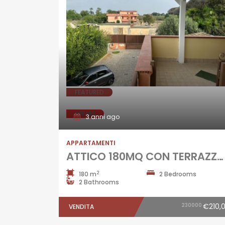
FEATURED
AFFARE
3 anni ago
APPARTAMENTI
ATTICO 180MQ CON TERRAZZO Varcaturo-Via Carrafiello
2
180 m
2 Bedrooms
2 Bathrooms
230000
€210,
VENDITA