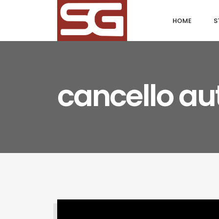
HOME
S
cancello a