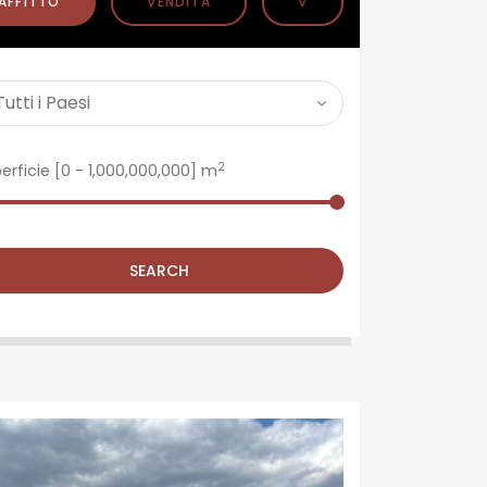
AFFITTO
VENDITA
V
2
erficie [
0
-
1,000,000,000
] m
SEARCH