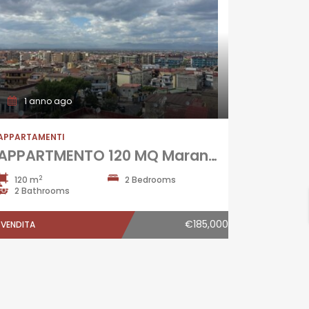
1 anno ago
APPARTAMENTI
APPARTMENTO 120 MQ Marano-Parco Mario
2
120 m
2 Bedrooms
2 Bathrooms
€185,000
VENDITA