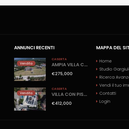
ANNUNCI RECENTI
MAPPA DEL SI
CASERTA
Home
Vendita
AMPIA VILLA CON GIARDINO Gioia Sannitica
Studio Gargiu
€275,000
Ricerca Avanz
Vendi il tuo i
CASERTA
Contatti
Vendita
VILLA CON PISCINA Castel Volturno-Parco Europa
Login
€412,000