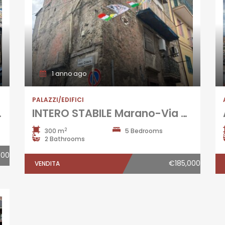
1 anno ago
PALAZZI/EDIFICI
Via Baracca
INTERO STABILE Marano-Via Casa Criscio
2
300 m
5 Bedrooms
2 Bathrooms
000
€185,000
VENDITA