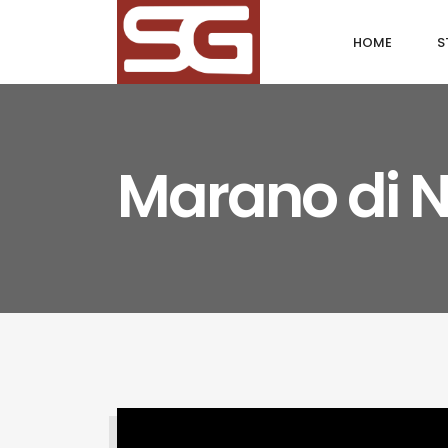
HOME
S
Marano di N