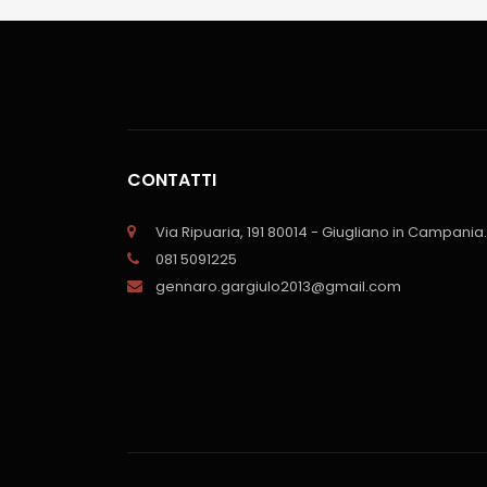
CONTATTI
Via Ripuaria, 191 80014 - Giugliano in Campania.
081 5091225
gennaro.gargiulo2013@gmail.com