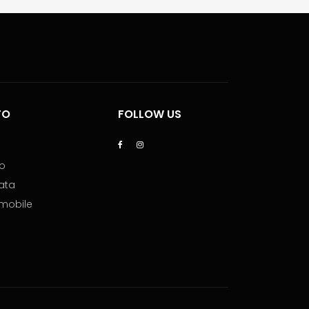
TO
FOLLOW US
lo
ata
mmobile