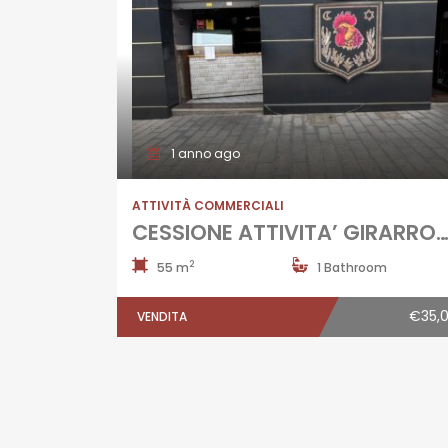
1 anno ago
ATTIVITÀ COMMERCIALI
CESSIONE ATTIVITA’ GIRARROSTO Calvizzano-Corso I
2
55 m
1 Bathroom
€35,
VENDITA