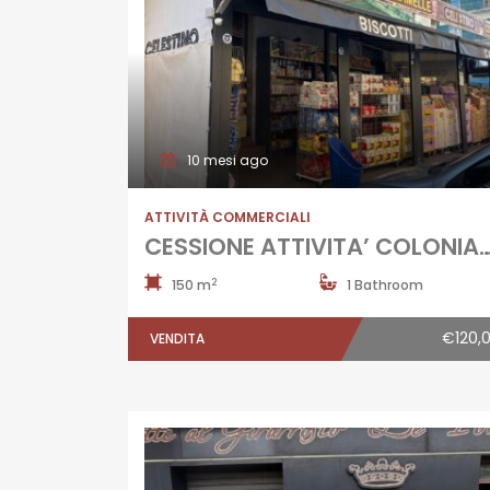
10 mesi ago
ATTIVITÀ COMMERCIALI
CESSIONE ATTIVITA’ COLONIALI Marano-
2
150 m
1 Bathroom
€120,
VENDITA