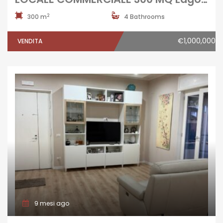
2
300 m
4 Bathrooms
€1,000,000
VENDITA
9 mesi ago