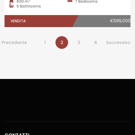
2
600 m
7 Bedrooms
5 Bathrooms
€599,000
VENDITA
Precedente
1
2
3
4
Successivo