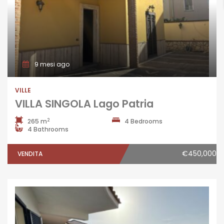
9 mesi ago
VILLE
VILLA SINGOLA Lago Patria
2
265 m
4 Bedrooms
4 Bathrooms
€450,000
VENDITA