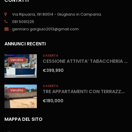
CONTATTI
Via Ripuaria, 191 80014 - Giugliano in Campania.
081 5091225
gennaro.gargiulo2013@gmail.com
ANNUNCI RECENTI
CASERTA
Vendita
CESSIONE ATTIVITA’ TABACCHERIA Marina Di Ischitella-Domitiana
€399,990
CASERTA
Vendita
TRE APPARTAMENTI CON TERRAZZO Castel Volturno-Domitiana
€180,000
MAPPA DEL SITO