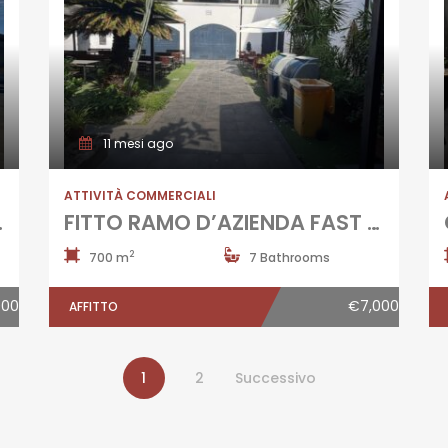
11 mesi ago
ATTIVITÀ COMMERCIALI
o D’Acquisto
FITTO RAMO D’AZIENDA FAST FOOD Aversa-Via Roma
2
700 m
7 Bathrooms
000
€7,000
AFFITTO
1
2
Successivo