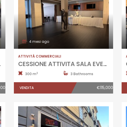
4 mesi ago
ATTIVITÀ COMMERCIALI
 Aversa
CESSIONE ATTIVITA SALA EVENTI Aversa-Lusciano
2
300 m
3 Bathrooms
500
€115,000
VENDITA