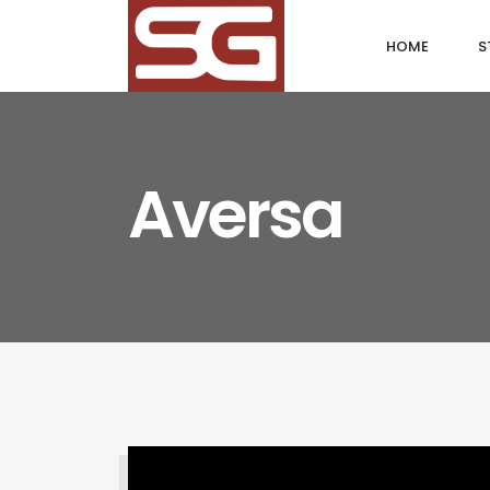
HOME
S
Aversa