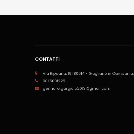
CONTATTI
Via Ripuaria, 191 80014 - Giugliano in Campania.
081 5091225
gennaro.gargiulo2013@gmail.com