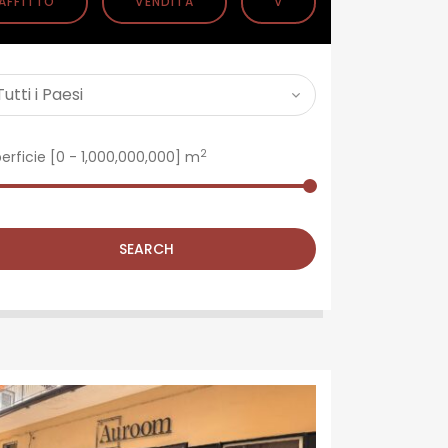
AFFITTO
VENDITA
V
2
erficie [
0
-
1,000,000,000
] m
SEARCH