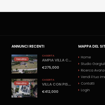
ANNUNCI RECENTI
MAPPA DEL SI
CASERTA
Home
Vendita
AMPIA VILLA CON GIARDINO Gioia Sannitica
Studio Gargiu
€275,000
Ricerca Avanz
Vendi il tuo i
CASERTA
Contatti
Vendita
VILLA CON PISCINA Castel Volturno-Parco Europa
Login
€412,000