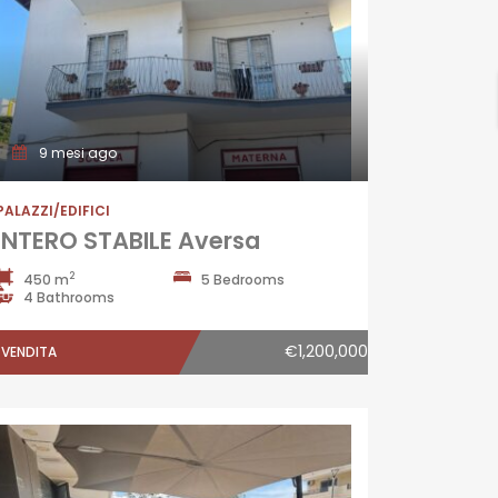
9 mesi ago
PALAZZI/EDIFICI
INTERO STABILE Aversa
2
450 m
5 Bedrooms
4 Bathrooms
€1,200,000
VENDITA