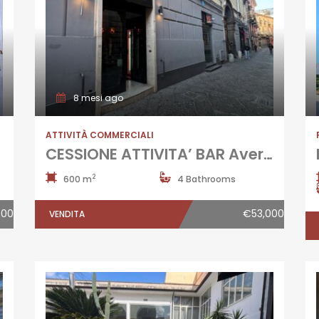
8 mesi ago
ATTIVITÀ COMMERCIALI
CESSIONE ATTIVITA’ BAR Aversa-Via Seggio
2
600 m
4 Bathrooms
000
€53,000
VENDITA