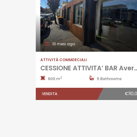
10 mesi ago
ATTIVITÀ COMMERCIALI
CESSIONE ATTIVITA’ BAR Aversa-Via Salv
2
600 m
5 Bathrooms
€110,
VENDITA